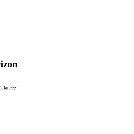
rizon
t lancée !